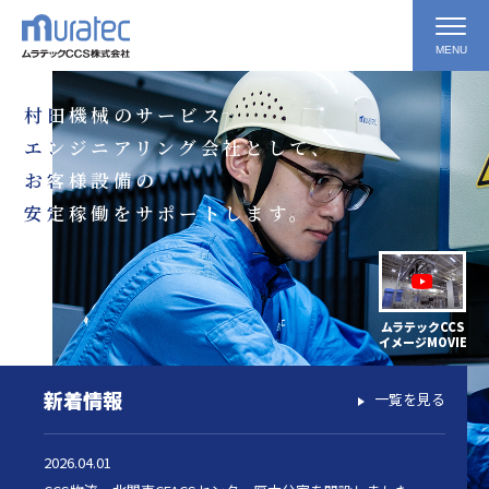
MENU
村田機械のサービス
村田機械のサービス
エンジニアリング会社として、
エンジニアリング会社として、
お客様設備の
お客様設備の
安定稼働をサポートします。
安定稼働をサポートします。
ムラテックCCS
イメージMOVIE
新着情報
一覧を見る
2026.04.01