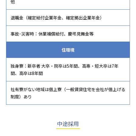
他
退職金（確定給付企業年金、確定拠出企業年金）
事故･災害時：休業補償給付、慶弔見舞金等
住環境
独身寮：新卒者 大卒・院卒は5年間、高専・短大卒は7年
間、高卒は8年間
社有寮がない地域は借上寮（一般賃貸住宅を会社が借上げる
制度）あり
中途採用