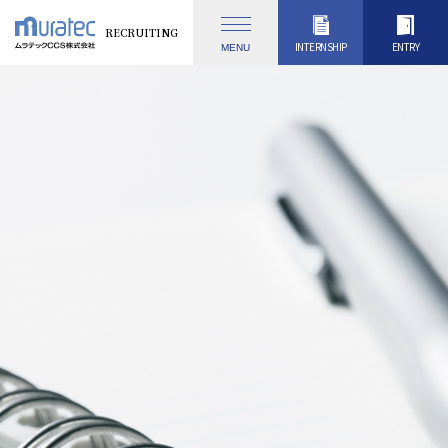
RECRUITING
INTERNSHIP
ENTRY
MENU
会社を知る
会社概要
採用メッセージ
数字で見るムラテックCCS
仕事を知る
ムラテックCCSの仕事
業務内容
プロジェクトストーリー
人を知る
先輩社員紹介
高専卒アンケート