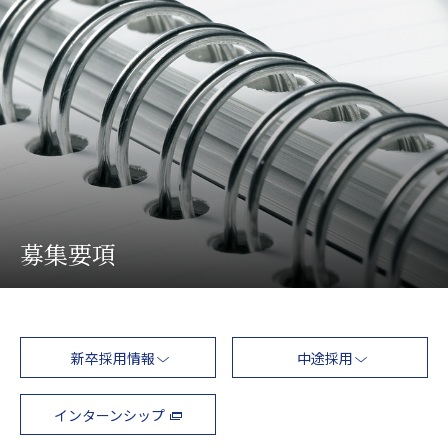
ムラテックCCS×村田機械 社員座談会
制度・取り組みを知る
教育研修制度/キャリアステップ
福利厚生制度
ダイバーシティ・エクイティ・インクルージョン
CCSのマネー事情
採用を知る
募集要項
募集要項
採用FAQ
新卒採用情報
中途採用
インターンシップ