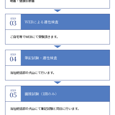
明書・健康診断書
STEP
03
WEBによる適性検査
ご自宅等でWEBにて受験頂きます。
STEP
04
筆記試験・適性検査
当社統括部の犬山にて行います。
STEP
05
面接試験（1回のみ）
当社統括部の犬山にて筆記試験と同日に行います。