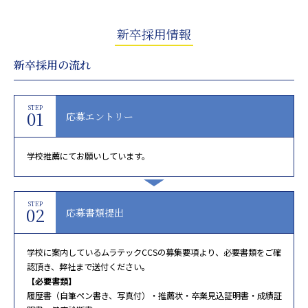
新卒採用情報
新卒採用の流れ
STEP
01
応募エントリー
学校推薦にてお願いしています。
STEP
02
応募書類提出
学校に案内しているムラテックCCSの募集要項より、必要書類をご確
認頂き、弊社まで送付ください。
【必要書類】
履歴書（自筆ペン書き、写真付）・推薦状・卒業見込証明書・成績証